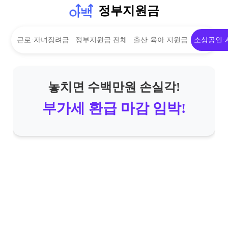
정부지원금
근로·자녀장려금
정부지원금 전체
출산·육아 지원금
소상공인·
놓치면 수백만원 손실각!
부가세 환급 마감 임박!